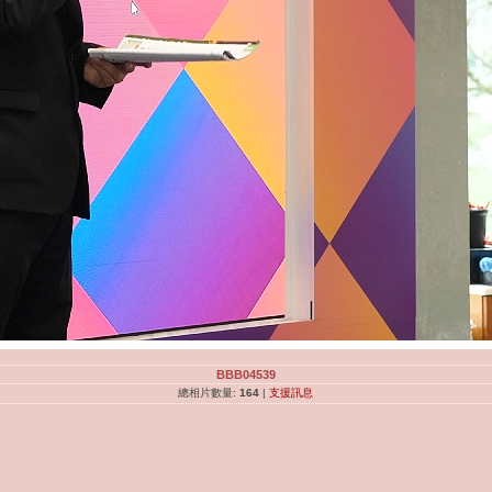
BBB04539
總相片數量:
164
|
支援訊息