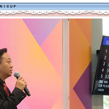
ＭＮＩＣＵＰ