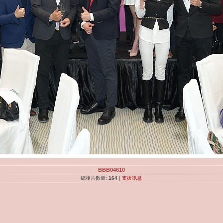
BBB04610
總相片數量:
164
|
支援訊息