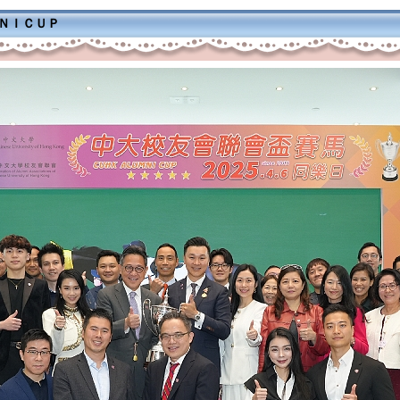
ＭＮＩＣＵＰ