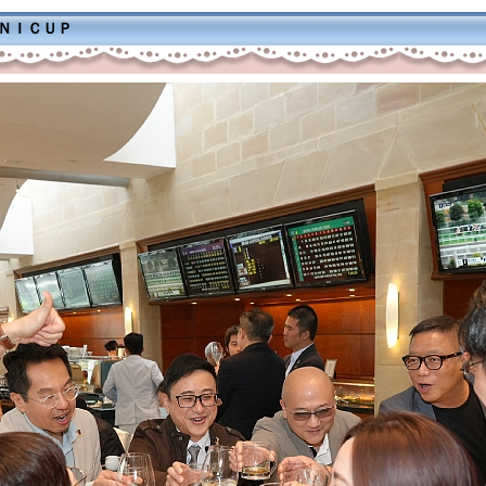
ＭＮＩＣＵＰ