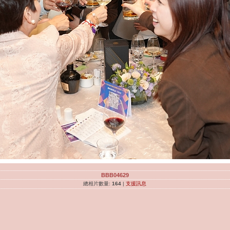
BBB04629
總相片數量:
164
|
支援訊息