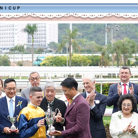
ＭＮＩＣＵＰ