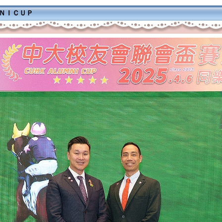
ＭＮＩＣＵＰ