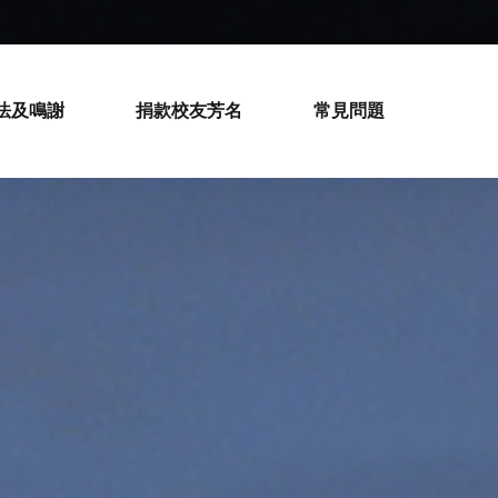
法及鳴謝
捐款校友芳名
常見問題