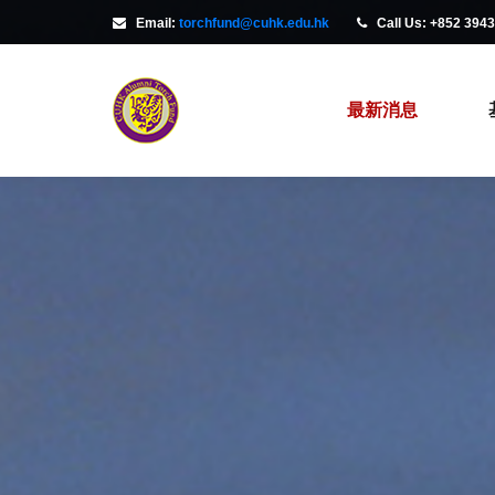
Email:
torchfund@cuhk.edu.hk
Call Us: +852 394
最新消息