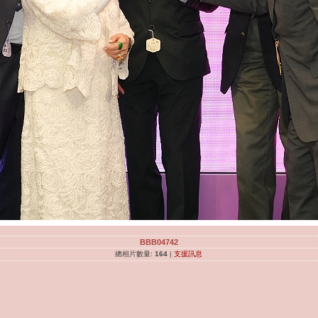
BBB04742
總相片數量:
164
|
支援訊息