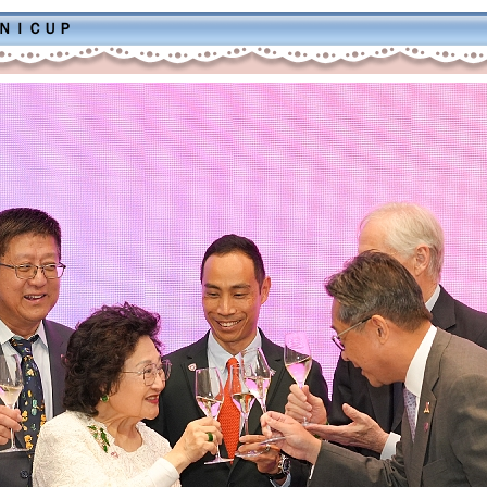
ＭＮＩＣＵＰ