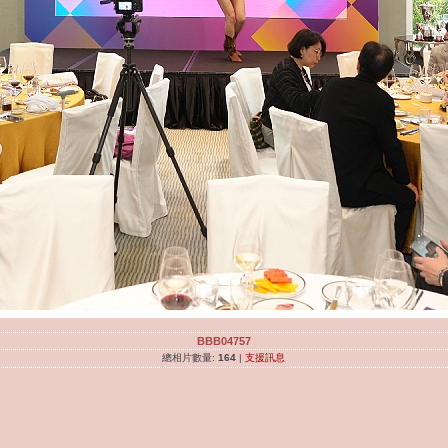
BBB04757
總相片數量:
164
|
支援訊息