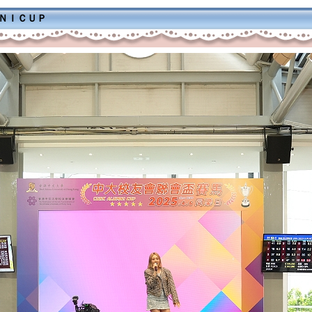
ＭＮＩＣＵＰ