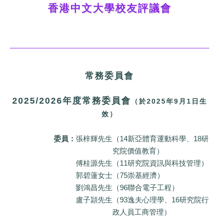
香港中文大學校友評議會
常務委員會
2025/2026年度常務委員會
（於2025年9月1日生
效）
委員：
張梓輝先生
（14新亞體育運動科學、18研
究院價值教育）
傅桂源先生
（11研究院資訊與科技管理）
郭碧蓮女士
（75崇基經濟）
劉鴻昌先生
（96聯合電子工程）
盧子頴先生
（93逸夫心理學、16研究院行
政人員工商管理）