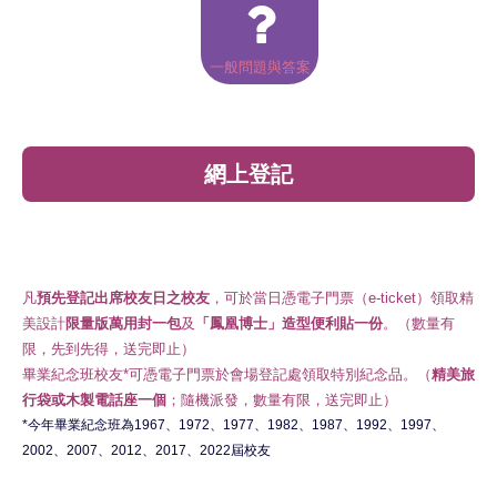
一般問題與答案
網上登記
凡
預先登記出席校友日之校友
，可於當日憑電子門票（e-ticket）領取精
美設計
限量版萬用封一包
及
「鳳凰博士」造型便利貼一份
。（數量有
限，先到先得，送完即止）
畢業紀念班校友*可憑電子門票於會場登記處領取特別紀念品。（
精美旅
行袋或木製電話座一個
；隨機派發，數量有限，送完即止）
*今年畢業紀念班為1967、1972、1977、1982、1987、1992、1997、
2002、2007、2012、2017、2022屆校友