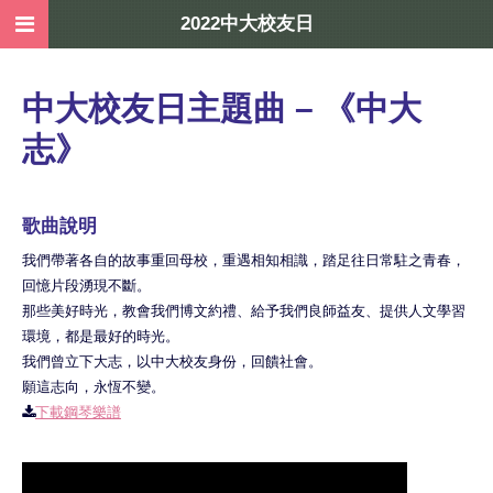
2022中大校友日
中大校友日主題曲 – 《中大
志》
歌曲說明
我們帶著各自的故事重回母校，重遇相知相識，踏足往日常駐之青春，
回憶片段湧現不斷。
那些美好時光，教會我們博文約禮、給予我們良師益友、提供人文學習
環境，都是最好的時光。
我們曾立下大志，以中大校友身份，回饋社會。
願這志向，永恆不變。
下載鋼琴樂譜