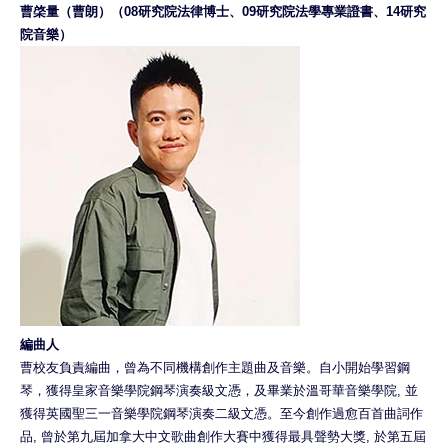
曹棨量（曹朗）（08研究院法律博士、09研究院法學專業證書、14研究
院音樂）
編曲人
曹校友負責編曲，曾為不同機構創作主題曲及音樂。自小開始學習鋼
琴，獲得皇家音樂學院鋼琴演奏級文憑，及畢業於溫哥華音樂學院, 並
獲得英國聖三一音樂學院鋼琴演奏二級文憑。至今創作過愈百首曲詞作
品, 曾於第九屆加拿大中文歌曲創作大賽中獲得最具聲勢大獎, 於第五屆