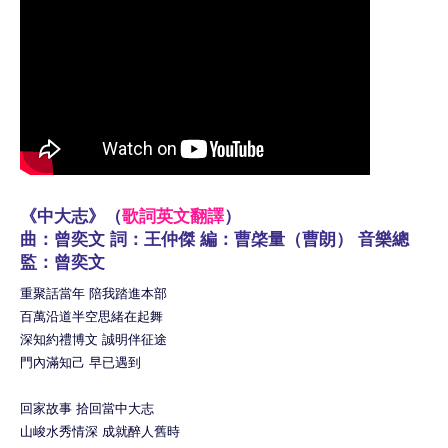
《中大志》（
歌詞英文翻譯
）
曲：曾奕文 詞：王仲傑 編：曹棨量（曹朗） 音樂總
監：曾奕文
重聚話當年 陪我踏進本部
百萬沿道半空思緒在起舞
深知約禮博文 誠明伴征途
門內滿知己 早已遇到
回家故事 拾回當中大志
山峻水秀情深 成就醉人舊時