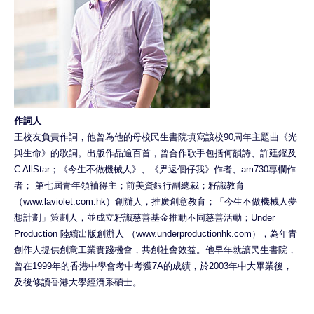
作詞人
王校友負責作詞，他曾為他的母校民生書院填寫該校90周年主題曲《光
與生命》的歌詞。出版作品逾百首，曾合作歌手包括何韻詩、許廷鏗及
C AllStar；《今生不做機械人》、《畀返個仔我》作者、am730專欄作
者； 第七屆青年領袖得主；前美資銀行副總裁；籽識教育
（www.laviolet.com.hk）創辦人，推廣創意教育；「今生不做機械人夢
想計劃」策劃人，並成立籽識慈善基金推動不同慈善活動；Under
Production 陸續出版創辦人 （www.underproductionhk.com），為年青
創作人提供創意工業實踐機會，共創社會效益。他早年就讀民生書院，
曾在1999年的香港中學會考中考獲7A的成績，於2003年中大畢業後，
及後修讀香港大學經濟系碩士。