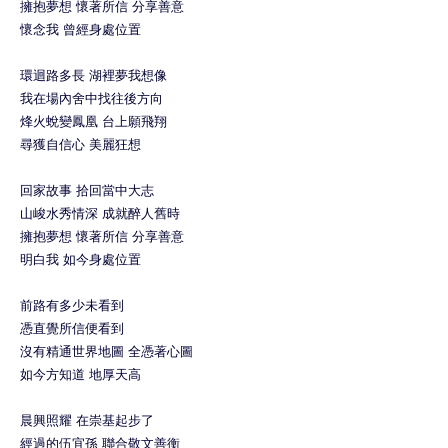
擁抱夢想 懷著所信 分享善意
懷念我 曾經身處位置
環迴路多長 湖裡夢我想像
我在場內舍中找往後方向
烽火蛻變鳳凰 台上願飛翔
尋獲自信心 美麗狂想
回家故事 拾回當中大志
山峻水秀情深 成就醉人舊時
擁抱夢想 懷著所信 分享善意
明白我 如今身處位置
前路有多少未看到
憑直覺所信便看到
沒有精通世界地圖 全憑著心圖
如今方知道 地厚天高
晨興照耀 在崇基起步了
經過的伍宜孫 聯合敬文善衡