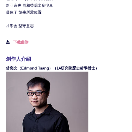
新亞逸夫 同和聲唱出多悅耳
凝住了 餘生所愛位置
才學會 堅守意志
下載曲譜
創作人介紹
曾奕文（Edmond Tsang）（14研究院歷史哲學博士）