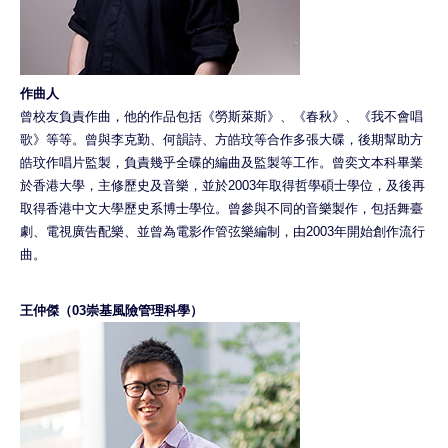
作曲人
曾校友負責作曲，他的作品包括《勞斯萊斯》、《春秋》、《我不會唱
歌》等等。曾與李克勤、何韻詩、方皓玟等合作多張大碟，後期幫助方
皓玟作唱片監製，負責幾乎全碟的編曲及監製等工作。曾奕文本科畢業
於香港大學，主修歷史及音樂，並於2003年取得哲學碩士學位，及後再
取得香港中文大學歷史系博士學位。曾參與不同的音樂製作，包括舞臺
劇、電視廣告配樂、並曾為電影作管弦樂編制，由2003年開始創作流行
曲。
王仲傑（03崇基風險管理科學）