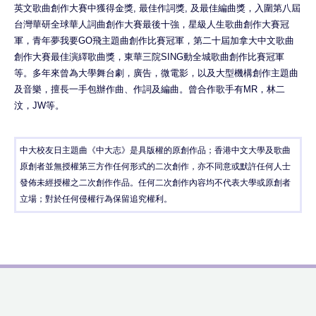
英文歌曲創作大賽中獲得金獎, 最佳作詞獎, 及最佳編曲獎，入圍第八屆
台灣華研全球華人詞曲創作大賽最後十強，星級人生歌曲創作大賽冠
軍，青年夢我要GO飛主題曲創作比賽冠軍，第二十屆加拿大中文歌曲
創作大賽最佳演繹歌曲獎，東華三院SING動全城歌曲創作比賽冠軍
等。多年來曾為大學舞台劇，廣告，微電影，以及大型機構創作主題曲
及音樂，擅長一手包辦作曲、作詞及編曲。曾合作歌手有MR，林二
汶，JW等。
中大校友日主題曲《中大志》是具版權的原創作品；香港中文大學及歌曲
原創者並無授權第三方作任何形式的二次創作，亦不同意或默許任何人士
發佈未經授權之二次創作作品。任何二次創作內容均不代表大學或原創者
立場；對於任何侵權行為保留追究權利。