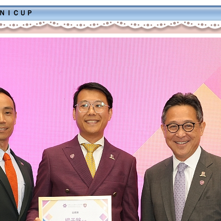
ＭＮＩＣＵＰ