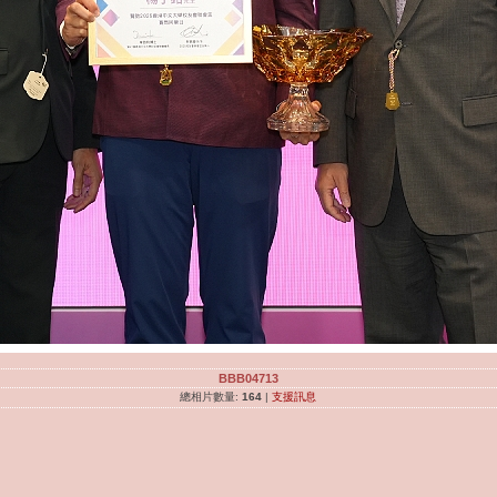
BBB04713
總相片數量:
164
|
支援訊息