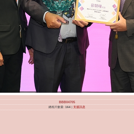
BBB04705
總相片數量:
164
|
支援訊息