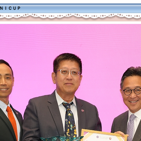
ＭＮＩＣＵＰ