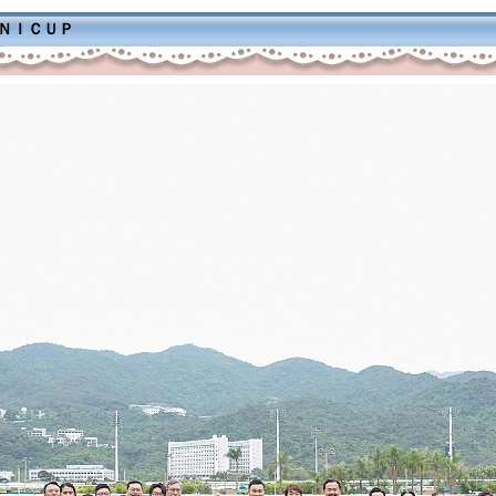
ＭＮＩＣＵＰ