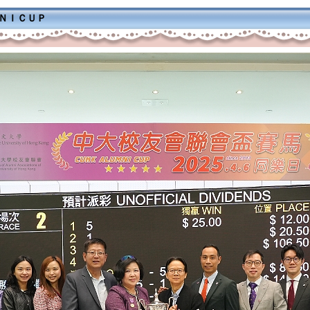
ＭＮＩＣＵＰ