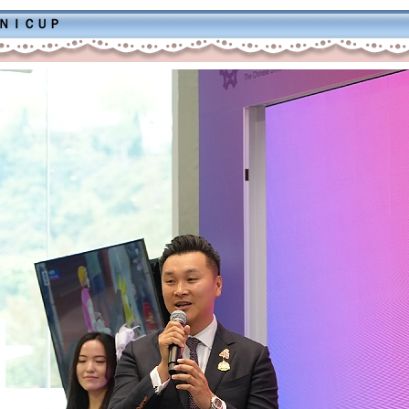
ＭＮＩＣＵＰ